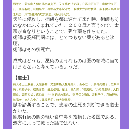
形守之。若彼山人傳道此水者則死。又有藥名沮賴羅，在高山石崖下。山腹中有石
孔，孔前有樹，状如桑樹。孔中有大毒蛇守之。取以大方箭射枝葉，葉下便有烏鳥禦
之飛去，則?箭射烏而取其葉也。後死於長安。
天竺に侵攻し、捕虜を都に連れて来た時、術師もそ
のなかにふくまれていた。２００歳と言うので、太
宗が奇なりということで、延年藥を作らせた。
術師は婆羅門國には、とてつもない薬があると吹
聴。
術師はその後死亡。
成式はどうも、巫術のようなものは医の領域に当て
はまらないと考えているようだ。
【道士】
荊人道士王彦伯，天性善醫，尤別脈斷人生死壽夭，百不差一。裴胄尚書子，忽暴中
病，衆醫拱手。或説彦伯，遽迎使視。脈之，良久曰：“都無疾。”乃煮散數味，入口
而愈。裴問其状，彦伯曰：“中無腮鯉魚毒也。”其子因得病。裴初不信，乃膾鯉魚
無腮者，令左右食之，其候悉同，始大驚異焉。
脈を診断することで、患者の生死を判断できる道士
がいた。
鰓腐れ病の鯉の軽い食中毒を指摘した名医である。
処方によって救った話ではない。