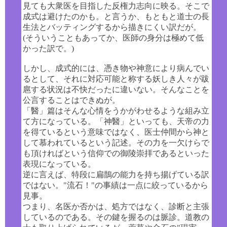
見ても大衆医を目指した反権力志向に映る。そこで
成式は避けたのかも。と言うか、もともと道士の長
生法とバッティングするから描きにくい訳だが。
(そういうこともあってか、医師の身分は極めて低
かった訳で。)
しかし、成式的には、憑き物や神意により病んでい
るとして、それに対応可能と称する妖しき人々が跋
扈する状況は不快だったに違いない。そんなことを
公言することはできぬが。
「醫」篇はそんな心情をうかがわせるような組み立
て方になっている。「神醫」といっても、天帝の力
を得ているという意味ではなく、医士仲間から神と
して慕われているという記述。その力を一欠けらで
も頂ければという信仰での御陵崇拝であるといった
表現になっている。
逆に言えば、特段に扁鵲の能力を持ち揚げている訳
ではない。"流石！"の事績は一点に絞っているから
見事。
つまり、名医か否かは、処方ではなく、診断と主張
しているのである。その鍵を握るのは脈診。道教の