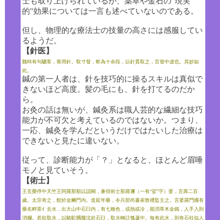
士も取り上げられているが、薬草や金石の"現実
的"効果については一言も述べていないのである。
但し、物理的な療法士の技量の高さには感服してい
るようだ。
【針医】
魏時有句驪客，善用針。取寸發，斬為十余段，以針貫取之，言發中虚也。其妙如
此。
鍼の第一人者は、針を技巧的に操るスキルは真似で
きないほど高度。髪の毛にも、針を打てるのだか
ら。
お灸の話は無いが、鍼灸系は職人芸的な繊細な技巧
能力が不可欠と考えているのではないか。つまり、
一応、鍼灸を学んだというだけではたいした治療は
できないと見たに違いない。
従って、診断能力が「？」となると、ほとんど眉唾
モノと見ていそう。
【術士】
王玄榮俘中天竺王阿羅那順以詣闕，兼得術士那羅邇（一有“娑”字）婆，言壽二百
歲
。太宗奇之，館於金
飈
門内。造延年藥，令兵部尚書崔敦禮監主之。言婆羅門國有
藥名畔茶
亻
去水，出大山中石臼内，有七種色，或熱或冷，能消草木金鐵，人手入則
消爛。若欲取水，以駱駝髑髏沈於石臼，取水轉註瓠蘆中。毎有此水，則有石柱似人