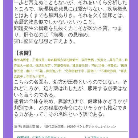
一歩と言えぬこともないが、それをいくら分析した
ところで、病理構造発見には繋がらない。疾病概念
とはあくまでも原因ありき。それを欠く臨床とは、
表層的物真似でしかないということ。
問題発生の構造を見抜く力こそが医の本質。つま
り、肝心なのは「病機」の見極め。
実に堅固な思想と言えよう。
【名醫】
柳芳為郎中，子登疾重。時名醫張方福初除泗州，與芳故舊，芳賀之，具言子病，唯
恃故人一顧也。張詰旦候芳，芳遽引視登。遙見登頂曰：“有此頂骨，何憂也。”因按
脈五息，復曰：“不錯，壽且逾八十。”乃留芳數十字，謂登曰：“不服此亦得。”登後
為庶子，年至九十而卒。
こちらの名医も、処方が圧巻というのではない。そ
れどころか、処方薬は出したが、服用する必要はな
いと言うのである。
患者の全体を眺め、脈診だけで、健康体かどうかが
判別でき、どの程度の寿命になりそうかも推定でき
る力があってこその名医という訳である。
(参考) 吉田意安 編：「歴代名医伝略」1626＠ＮＤＬデジタルコレクション
酉陽雑俎」の面白さの目次へ＞＞＞
トップ頁へ＞＞＞