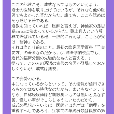
ここの記述こそ、成式ならではものといえよう。
道士の医師を取り上げてはいるが、それなら他の医
師でもよかった筈だからだ。誰でも、ここを読めば
そう感じる筈である。
道教を知っていれば、医師と言えば、神仙家の孫思
邈
に決まっているからだ。薬上真人という尊
[581-682]
称で呼ばれている程。一般的に言えば、こちらが実
は「醫神」である。
それは当たり前のこと。最初の臨床医学百科「千金
要方」の著者なのだから。(西洋医学的視点でも、
近代的臨床分類の先駆的なものと言える。)
従って、この人の系譜の古代の名医が登場しておか
しくないが、成式は無視。
この姿勢わかる。
本になっているからといって、その情報が信用でき
るものではない時代なのだから。まともなインテリ
なら、自称経験値ほど胡散臭いものは無いと見なす
筈。怪しい輩がそこらじゅうにいたのだから。
成式の思想からいえば、医師とは先ずは「病理」を
重視すべしであろう。症状での単純分類は観察の第