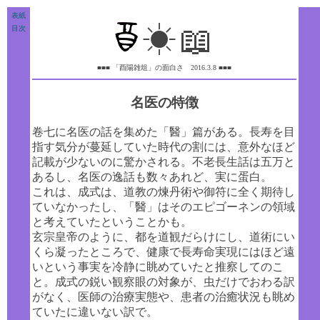
表紙
☀
📖
目次
■■■ 「酉陽雑俎」の面白さ 2016.3.8 ■■■
名医の特徴
卷七に名医の話を集めた「醫」篇がある。長寿を目
指す気分が蔓延していた時代の割には、意外なほど
記載が少ないのに驚かされる。不老長生話は五万と
あるし、名医の逸話も数々あれど、実に蛋白。
これは、成式は、道教の煉丹術や御符に全く期待し
ていなかったし、「醫」はそのエピゴーネンの領域
と考えていたということかも。
玄宗皇帝のように、都を道観だらけにし、道術にい
くら凝ったところで、健康で長寿命実現にはほど遠
いという事実を冷静に眺めていたと推察してのこ
と。成式の鋭い観察眼の対象が、虫だけでおわる訳
がなく、医師の治療実態や、患者の治癒状況も眺め
ていたに違いない訳で。