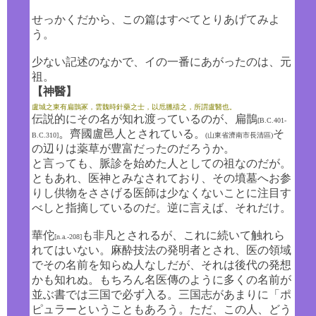
せっかくだから、この篇はすべてとりあげてみよ
う。
少ない記述のなかで、イの一番にあがったのは、元
祖。
【神醫】
盧城之東有扁鵲冢，雲魏時針藥之士，以卮臘
禱
之，所謂盧醫也。
伝説的にその名が知れ渡っているのが、扁鵲
[B.C.401-
。齊國盧邑人とされている。
そ
B.C.310]
(山東省濟南市長清區)
の辺りは薬草が豊富だったのだろうか。
と言っても、脈診を始めた人としての祖なのだが。
ともあれ、医神とみなされており、その墳墓へお参
りし供物をささげる医師は少なくないことに注目す
べしと指摘しているのだ。逆に言えば、それだけ。
華佗
も非凡とされるが、これに続いて触れら
[n.a.-208]
れてはいない。麻酔技法の発明者とされ、医の領域
でその名前を知らぬ人なしだが、それは後代の発想
かも知れぬ。もちろん名医傳のように多くの名前が
並ぶ書では三国で必ず入る。三国志があまりに「ポ
ピュラーということもあろう。ただ、この人、どう