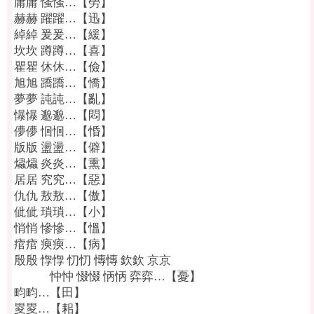
庸庸 慅慅…【勞】
赫赫 躍躍…【迅】
綽綽 爰爰…【緩】
坎坎 蹲蹲…【喜】
瞿瞿 休休…【儉】
旭旭 蹻蹻…【憍】
夢夢 訰訰…【亂】
懪懪 邈邈…【悶】
儚儚 恛恛…【惛】
版版 盪盪…【僻】
爞爞 炎炎…【熏】
居居 究究…【惡】
仇仇 敖敖…【傲】
佌佌 瑣瑣…【小】
悄悄 慘慘…【慍】
痯痯 瘐瘐…【病】
殷殷 惸惸 忉忉 慱慱 欽欽 京京
忡忡 惙惙 怲怲 弈弈…【憂】
畇畇…【田】
畟畟…【耜】