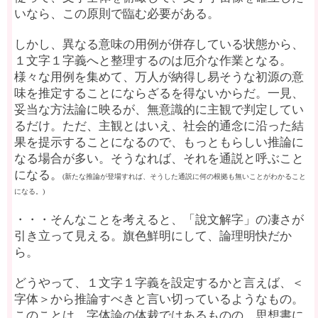
いなら、この原則で臨む必要がある。
しかし、異なる意味の用例が併存している状態から、
１文字１字義へと整理するのは厄介な作業となる。
様々な用例を集めて、万人が納得し易そうな初源の意
味を推定することにならざるを得ないからだ。一見、
妥当な方法論に映るが、無意識的に主観で判定してい
るだけ。ただ、主観とはいえ、社会的通念に沿った結
果を提示することになるので、もっともらしい推論に
なる場合が多い。そうなれば、それを通説と呼ぶこと
になる。
(新たな推論が登場すれば、そうした通説に何の根拠も無いことがわかること
になる。)
・・・そんなことを考えると、「說文解字」の凄さが
引き立って見える。旗色鮮明にして、論理明快だか
ら。
どうやって、１文字１字義を設定するかと言えば、＜
字体＞から推論すべきと言い切っているようなもの。
このことは、字体論の体裁ではあるものの、思想書に