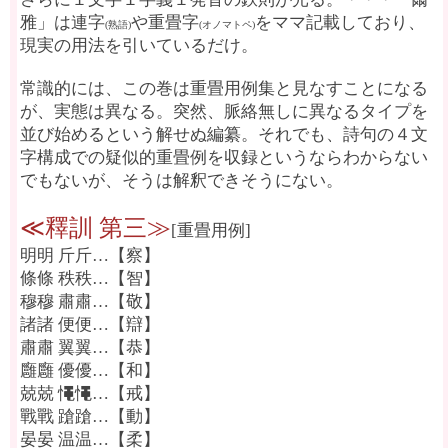
雅」は連字
や重畳字
をママ記載しており、
(熟語)
(オノマトペ)
現実の用法を引いているだけ。
常識的には、この巻は重畳用例集と見なすことになる
が、実態は異なる。突然、脈絡無しに異なるタイプを
並び始めるという解せぬ編纂。それでも、詩句の４文
字構成での疑似的重畳例を収録というならわからない
でもないが、そうは解釈できそうにない。
≪釋訓 第三≫
[重畳用例]
明明 斤斤…【察】
條條 秩秩…【智】
穆穆 肅肅…【敬】
諸諸 便便…【辯】
肅肅 翼翼…【恭】
廱廱 優優…【和】
兢兢 憴憴…【戒】
戰戰 蹌蹌…【動】
晏晏 温温…【柔】