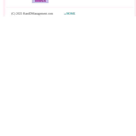
(C) 2025 RandDManagement.com
→HOME