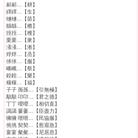
郝郝…【耕】
繹繹…【生】
穟穟…【苗】
緜緜…【穮】
挃挃…【穫】
栗栗…【衆】
溞溞…【淅】
烰烰…【烝】
俅俅…【服】
峨峨…【祭】
鍠鍠…【樂】
穰穰…【福】
子子 孫孫…【引無極】
顒顒 卬卬…【君之德】
丁丁 嚶嚶…【相切直】
譪譪 萋萋…【臣盡力】
噰噰 喈喈…【民協服】
佻佻 契契…【愈遐急】
宴宴 粲粲…【尼居息】