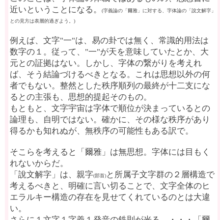
近いということになる。
(字義論の「爾雅」に対する、字体論の「說文解字」
との見方は表層的過ぎよう。)
例えば、文字"一"は、易の卦では無く、常識的用法は
数字の１。従って、"一"が天を意味していたとか、大
元との証拠はない。しかし、字体の繋がりを考えれ
ば、そう結論づけるべきとなる。これは思想以外の何
者でもない。整然とした秩序順列の最終が十二支にな
るとの主張も、思想的提起そのもの。
もともと、文字宇宙は字体で順位が決まっているとの
論理も、自明ではない。確かに、その様な秩序があり
得るかも知れぬが、無秩序の可能性もある訳で。
そこらを考えると「爾雅」は無思想。字体には目もく
れないからだ。
「說文解字」は、親字
と所属子文字群の２層構造で
(部首)
考えるべきと、明確に言い切ることで、文字全体のヒ
エラルキー構造の存在を見せてくれているのとは大違
い。
さらに１文字１字義１発音の鉄則が光る。・・・「爾