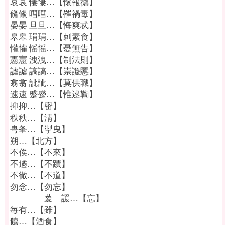
哀哀 悽悽…【懷報德】
鯈鯈 嘒嘒…【罹禍毒】
晏晏 旦旦…【悔爽忒】
皋皋 琄琄…【剌素食】
懽懽 愮愮…【憂無告】
憲憲 洩洩…【制法則】
謔謔 謞謞…【崇讒慝】
翕翕 訿訿…【莫供職】
速速 蹙蹙…【惟逑鞫】
抑抑…【密】
秩秩…【淸】
甹夆…【掣曳】
朔…【北方】
不俟…【不來】
不遹…【不蹟】
不徹…【不道】
勿念…【勿忘】
萲 諼…【忘】
毎有…【雖】
饎…【酒食】