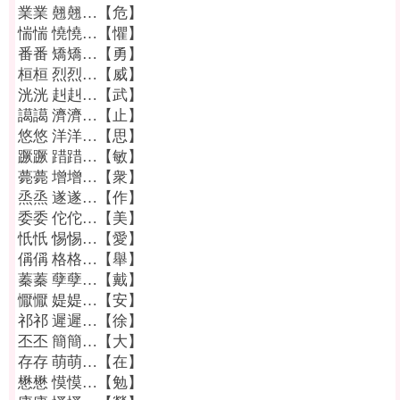
業業 翹翹…【危】
惴惴 憢憢…【懼】
番番 矯矯…【勇】
桓桓 烈烈…【威】
洸洸 赳赳…【武】
譪譪 濟濟…【止】
悠悠 洋洋…【思】
蹶蹶 踖踖…【敏】
薨薨 增增…【衆】
烝烝 遂遂…【作】
委委 佗佗…【美】
忯忯 惕惕…【愛】
偁偁 格格…【舉】
蓁蓁 孽孽…【戴】
懨懨 媞媞…【安】
祁祁 遲遲…【徐】
丕丕 簡簡…【大】
存存 萌萌…【在】
懋懋 慔慔…【勉】