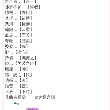
之子者…【是子】
徒御不驚…【輦者】
襢裼…【肉袒】
暴虎…【徒搏】
馮河…【徒渉】
籧篨…【口柔】
戚施…【面柔】
夸毗…【體柔】
婆娑…【舞】
擗…【拊心】
矜憐…【撫掩之】
緎…【羔裘之縫】
殿屎…【呻】
幬…謂之【帳】
侜張…【誑】
誰昔…【昔】
不辰…【不時】
凡曲者爲罶 鬼之爲言歸
⏩
続