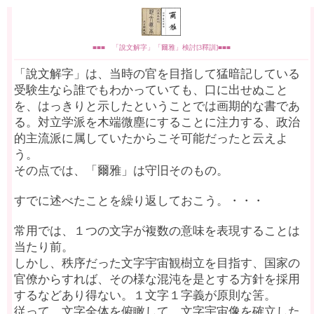
■■■ 「說文解字」「爾雅」検討[3釋訓]■■■
「說文解字」は、当時の官を目指して猛暗記している
受験生なら誰でもわかっていても、口に出せぬこと
を、はっきりと示したということでは画期的な書であ
る。対立学派を木端微塵にすることに注力する、政治
的主流派に属していたからこそ可能だったと云えよ
う。
その点では、「爾雅」は守旧そのもの。
すでに述べたことを繰り返しておこう。・・・
常用では、１つの文字が複数の意味を表現することは
当たり前。
しかし、秩序だった文字宇宙観樹立を目指す、国家の
官僚からすれば、その様な混沌を是とする方針を採用
するなどあり得ない。１文字１字義が原則な筈。
従って、文字全体を俯瞰して、文字宇宙像を確立した