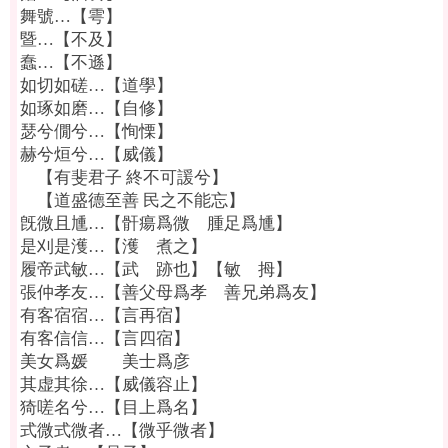
舞號…【雩】
暨…【不及】
蠢…【不遜】
如切如磋…【道學】
如琢如磨…【自修】
瑟兮僩兮…【恂慄】
赫兮烜兮…【威儀】
【有斐君子 終不可諼兮】
【道盛德至善 民之不能忘】
旣微且尰…【骭瘍爲微 腫足爲尰】
是刈是濩…【濩 煮之】
履帝武敏…【武 跡也】【敏 拇】
張仲孝友…【善父母爲孝 善兄弟爲友】
有客宿宿…【言再宿】
有客信信…【言四宿】
美女爲媛 美士爲彦
其虚其徐…【威儀容止】
猗嗟名兮…【目上爲名】
式微式微者…【微乎微者】