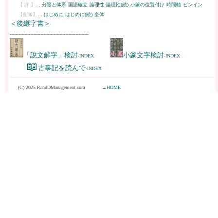
【 評 】
…
分類と体系
国語確立
論理性
論理性(続)
小篆の位置付け
時間軸
ピンイン
【俯瞰】
…
はじめに
はじめに(続)
全体
＜後継字書＞
------------------------------------------------------
「說文解字」検討
小篆文字検討
-INDEX
-INDEX
📖
古事記を読んで
-INDEX
(C) 2025 RandDManagement.com
→HOME