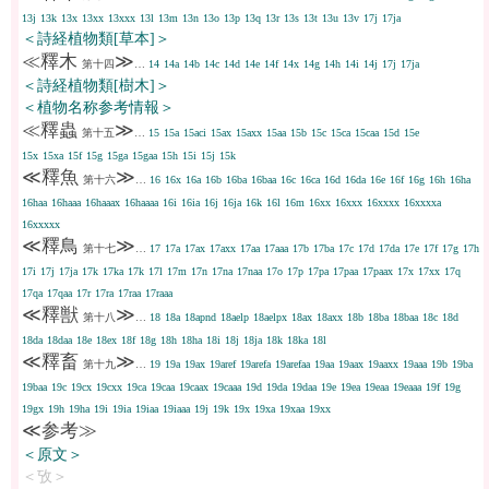
13j
13k
13x
13xx
13xxx
13l
13m
13n
13o
13p
13q
13r
13s
13t
13u
13v
17j
17ja
＜詩経植物類[草本]＞
≪釋木
≫
第十四
…
14
14a
14b
14c
14d
14e
14f
14x
14g
14h
14i
14j
17j
17ja
＜詩経植物類[樹木]＞
＜植物名称参考情報＞
≪釋蟲
≫
第十五
…
15
15a
15aci
15ax
15axx
15aa
15b
15c
15ca
15caa
15d
15e
15x
15xa
15f
15g
15ga
15gaa
15h
15i
15j
15k
≪釋魚
≫
第十六
…
16
16x
16a
16b
16ba
16baa
16c
16ca
16d
16da
16e
16f
16g
16h
16ha
16haa
16haaa
16haaax
16haaaa
16i
16ia
16j
16ja
16k
16l
16m
16xx
16xxx
16xxxx
16xxxxa
16xxxxx
≪釋鳥
≫
第十七
…
17
17a
17ax
17axx
17aa
17aaa
17b
17ba
17c
17d
17da
17e
17f
17g
17h
17i
17j
17ja
17k
17ka
17k
17l
17m
17n
17na
17naa
17o
17p
17pa
17paa
17paax
17x
17xx
17q
17qa
17qaa
17r
17ra
17raa
17raaa
≪釋獣
≫
第十八
…
18
18a
18apnd
18aelp
18aelpx
18ax
18axx
18b
18ba
18baa
18c
18d
18da
18daa
18e
18ex
18f
18g
18h
18ha
18i
18j
18ja
18k
18ka
18l
≪釋畜
≫
第十九
…
19
19a
19ax
19aref
19arefa
19arefaa
19aa
19aax
19aaxx
19aaa
19b
19ba
19baa
19c
19cx
19cxx
19ca
19caa
19caax
19caaa
19d
19da
19daa
19e
19ea
19eaa
19eaaa
19f
19g
19gx
19h
19ha
19i
19ia
19iaa
19iaaa
19j
19k
19x
19xa
19xaa
19xx
≪参考≫
＜原文＞
＜攷＞