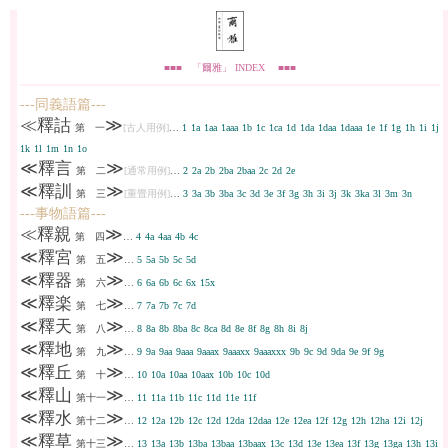
■■■ 「爾雅」 INDEX ■■■
---同義語篇---
≪釋詁
≫
第 一
[古人用例]
…
1
1a
1aa
1aaa
1b
1c
1ca
1d
1da
1daa
1daaa
1e
1f
1g
1h
1i
1j
1k
1l
1m
1n
1o
≪釋言
≫
第 二
[通常用例]
…
2
2a
2b
2ba
2baa
2c
2d
2e
≪釋訓
≫
第 三
[重畳用例]
…
3
3a
3b
3ba
3c
3d
3e
3f
3g
3h
3i
3j
3k
3ka
3l
3m
3n
---事物語篇---
≪釋親
≫
第 四
…
4
4a
4aa
4b
4c
≪釋宮
≫
第 五
…
5
5a
5b
5c
5d
≪釋器
≫
第 六
…
6
6a
6b
6c
6x
15x
≪釋楽
≫
第 七
…
7
7a
7b
7c
7d
≪釋天
≫
第 八
…
8
8a
8b
8ba
8c
8ca
8d
8e
8f
8g
8h
8i
8j
≪釋地
≫
第 九
…
9
9a
9aa
9aaa
9aaax
9aaaxx
9aaaxxx
9b
9c
9d
9da
9e
9f
9g
≪釋丘
≫
第 十
…
10
10a
10aa
10aax
10b
10c
10d
≪釋山
≫
第十一
…
11
11a
11b
11c
11d
11e
11f
≪釋水
≫
第十二
…
12
12a
12b
12c
12d
12da
12daa
12e
12ea
12f
12g
12h
12ha
12i
12j
≪釋草
≫
第十三
…
13
13a
13b
13ba
13baa
13baax
13c
13d
13e
13ea
13f
13g
13ga
13h
13i