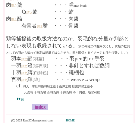
肉
羹 ・・・臛
謂之
meat broth
魚
鮨 ・・・鮓
謂之
肉
醢 ・・・肉醬
謂之
有骨者
臡 ・・・骨醬
謂之
鶏等捕捉後の取扱方法なのか、羽毛的な分量か判然と
しない表現も収録されている。
(羽の用途の情報を欠くし、禽類の数詞
としての羽かも知れず推定は簡単ではなさそう。器と関係するイメージも浮かび難いし。)
羽本
翮
・・・羽pen的 or 手羽
[羽莖]
謂之
一羽
箴
・・・非針とすれば数詞
[綴衣箴]
謂之
十羽
縳
・・・繩梱包
[白鮮色]
謂之
百羽
緷
・・・weave→wrap
[緯]
謂之
cf.
羽人 掌以時徵羽翮之政于山澤之農 以當邦賦之政令
凡受羽 十羽為審 百羽為摶 十摶為縳 ＠「周禮」地官司徒
⏩
続
(C) 2025 RandDManagement.com
→HOME