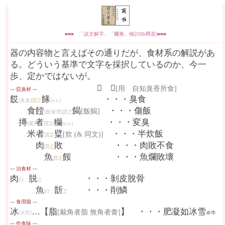
■■■ 「說文解字」「爾雅」検討[6b釋器]■■■
器の内容物と言えばその通りだが、食材系の解説があ
る。どういう基準で文字を採択しているのか、今一
歩、定かではないが。
⇒ 𦤘
[用 自知臭香所食]
--- 惡臭材 ---
餀
餯
・・・臭食
[食臭]
謂之
[n.a.]
食饐
餲
・・・傷飯
[飯餲]
[飯傷溼]
謂之
摶
者
糷
・・・変臭
[圜]
謂之
[n.a.]
米者
糪
・・・半炊飯
[炊 (& 同文)]
謂之
肉
敗 ・・・肉敗不食
謂之
魚
餒 ・・・魚爛敗壞
謂之
--- 治食材 ---
肉
脱
・・・剝皮脫骨
曰：
之
魚
斮
・・・削鱗
曰：
之
--- 食用脂 ---
冰
…【脂
】 ・・・肥凝如冰雪
[戴角者脂 無角者膏]
[水堅]
＠牛
--- 作食味 ---