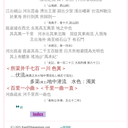
[「山海經」西山經]
江出岷山 河出昆侖 濟出王屋 潁出少室 漢出嶓冢 分流舛馳注
於東海 所行則異 所歸則一
[「淮南子」卷十六 說山訓]
崑崙墟在西北 去嵩高五萬里 地之中也
其高萬一千里 河水出其東北陬 屈從其東南流 入渤海
又出海外 南至積石山下 有石門
[「水經注」卷一河水]
河出崑崙 崑崙其高二千五百餘里 日月所相避隱為光明也
其上有醴泉 瑤池@"禹本紀"
[「史記」卷一百二十三 大宛列傳 第六十三]
＜所渠并千七百 一川 色黃＞
…伏流
(敦薨之水が地中潛流化し積石で流出)
多渠
地中潜流 水色：濁黃
(黄土)
＜百里一小曲＞＜千里一曲一直＞
河曲疏矣 河千里而一曲也
[「春秋公羊傳」文公十二年]
⏩
続
(C) 2025 RandDManagement.com
→HOME