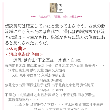
■■■ 「說文解字」「爾雅」検討[12b釋水]■■■
伝説黄河は確立していたと云ってよさそう。西藏の源
流域に立ち入ったのは唐代で、漢代は西域探検で伏流
との説はママ生かされ、崑崙がさらに遠方の位置にあ
ると見なされたようだ。
≪河曲≫
title
＜河出崑崙虚 色白＞
…源流"昆侖山"下之基
水色：白
(虚)
(激流)
海內昆侖之虚 在西北 帝之下都 昆侖之虚 方八百里 高萬仞・・・
河水出東北隅 以行其北 西南又入渤海
又出海外 即西而北 入禹所導積石山
[「山海經」海內西經]
敦薨之水出焉 而西流注于泑澤 出于昆侖之東北隅 實惟河原
[「山海經」北山經 首]
不周之山 北望諸毗之山 臨彼嶽崇之山 東望泑澤 河水所潛也
其原渾渾泡泡・・・
昆侖之丘 是實惟帝之下都・・・河水出焉 而南流注于無逹
積石之山 其下有石門 河水冒以西流