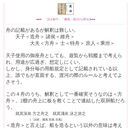
■■■ 「說文解字」「爾雅」検討[12e釋水]■■■
舟の記載があるが解釈は難しい。
天子＜造舟＞ 諸侯＜維舟＞
大夫＜方舟＞ 士＜特舟＞ 庶人＜乘泭＞
天子使用の御座舟としても、遊覧から戦艦まで考えら
れ、用途が広過ぎ、想定しにくい。
しかし、身分毎の用船規定として記載されている以
上、誰でもが直面する、渡河の際のルールと考えてよ
さそう。
この４舟のうち、解釈として一番確実そうなのは＜方
舟＞。2艘の舟上に板を敷くことで連結した双胴船だろ
う。
就其深矣 方之舟之 就其淺矣 泳之游之
[「詩經」國風 邶風 谷風]
＜造舟＞と言えば、船を造るという以外の意味は考え