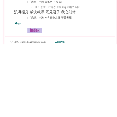
[「詩經」小雅 魚藻之什 采菽]
・・・汎汎と水上に浮かぶ楊舟を太綱で係留
汎汎楊舟 載沈載浮 既見君子 我心則休
[「詩經」小雅 南有嘉魚之什 菁菁者莪]
⏩
続
(C) 2025 RandDManagement.com
→HOME