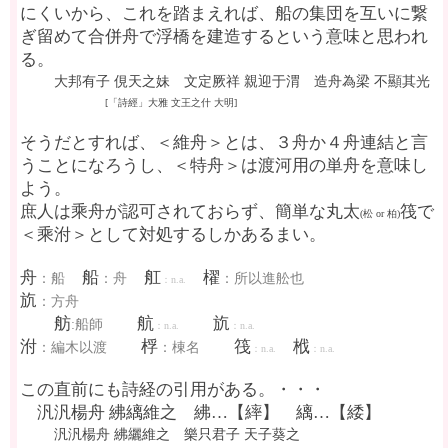
にくいから、これを踏まえれば、船の集団を互いに繋
ぎ留めて合併舟で浮橋を建造するという意味と思われ
る。
大邦有子 俔天之妹 文定厥祥 親迎于渭 造舟為梁 不顯其光
[「詩經」大雅 文王之什 大明]
そうだとすれば、＜維舟＞とは、３舟か４舟連結と言
うことになろうし、＜特舟＞は渡河用の単舟を意味し
よう。
庶人は乘舟が認可されておらず、簡単な丸太
筏で
(松 or 柏)
＜乘泭＞として対処するしかあるまい。
舟
船
舡
櫂
：船
：舟
：所以進舩也
：n.a.
斻
：方舟
舫
航
斻
:船師
：n.a.
：n.a.
泭
桴
筏
栰
：編木以渡
：棟名
：n.a.
：n.a.
この直前にも詩経の引用がある。・・・
汎汎楊舟 紼縭維之 紼…【繂】 縭…【緌】
汎汎楊舟 紼纚維之 樂只君子 天子葵之