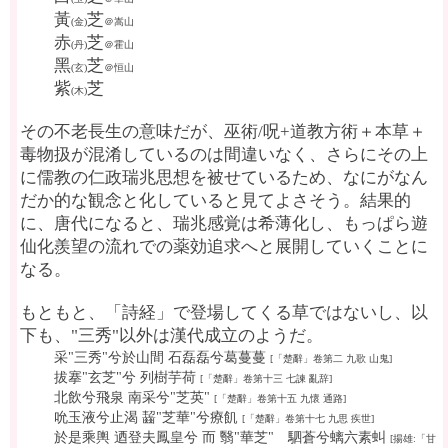
黃
芝
(金)
＠嵩山
赤
芝
(丹)
＠霍山
黑
芝
(玄)
＠恒山
紫
芝
(木)
その不老長生の意味だが、巫術/呪+道教方術＋本草＋
毒物扱が混淆しているのは間違いなく、さらにその上
に儒教の仁政瑞兆思想を被せているため、なにがなん
だか的な観念と化していると見てよさそう。結果的
に、唐代になると、瑞兆感覚は希薄化し、もっぱら遊
仙化羨望の流れでの薬効追求へと展開していくことに
なる。
もともと、「詩経」で登場してくる草ではないし、以
下も、"三秀"以外は漢代成立のようだ。
采"三秀"兮於山間 石磊磊兮葛蔓蔓
[「楚辭」卷第二 九歌 山鬼]
拔搴"玄芝"兮 列樹芋荷
[「楚辭」卷第十三 七諫 亂辞]
北飲兮飛泉 南采兮"芝英"
[「楚辭」卷第十五 九懷 通路]
吮玉液兮止渴 齧"芝華"兮療飢
[「楚辭」卷第十七 九思 疾世]
於是乘輿 迺登夫鳳皇兮 而 翳"華芝" 駟蒼兮螭六素虯
[揚雄:「甘