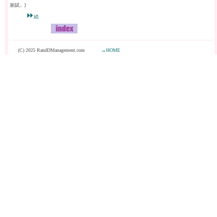
泉賦」]
⏩
続
(C) 2025 RandDManagement.com
→HOME