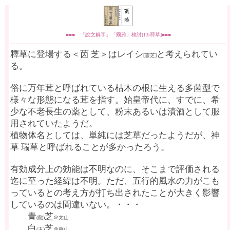
■■■ 「說文解字」「爾雅」検討[13r釋草]■■■
釋草に登場する＜苬 芝＞はレイシ
と考えられてい
[霊芝]
る。
俗に万年茸と呼ばれている枯木の根に生える多菌型で
様々な形態になる茸を指す。始皇帝代に、すでに、希
少な不老長生の薬として、粉末あるいは漬酒として服
用されていたようだ。
植物体名としては、単純には芝草だったようだが、神
草 瑞草と呼ばれることが多かったろう。
有効成分上の効能は不明なのに、そこまで評価される
迄に至った経緯は不明。ただ、五行的風水の力がこも
っているとの考え方が打ち出されたことが大きく影響
しているのは間違いない。・・・
青
芝
(龍)
＠太山
白
芝
(玉)
＠華山