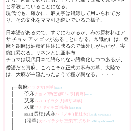
と示唆していることになる。
現代でも、確かに、麻文字は錯綜して用いられてお
り、その文化をママ引き継いでいるご様子。
日本語があるので、すぐにわかるが、布の原材料はア
サ チョマ アマ ゴマがあることになる。常識的には、亞
麻と胡麻は油糧的用途に映るので除外しがちだが、実
態は異なる。リネンとは亜麻布。
チョマは現代日本で語られない語彙化しつつあるが、
を
倭語だと真
麻
。これこそが正式の麻布の草。大陸で
は、大麻が主流だったようで種が異なる。・・・
┌─蕁麻
イラクサ[刺草]
nettle
│ 苧麻
チョマ[苧(苎)麻]/マヲ[真麻]
ramie
│ 艾麻
ムカゴイラクサ[珠芽刺草]
│ 水麻
ヤナギイチゴ[柳苺]
wild rhea
│
(長梗)紫麻
ハドノキ[(杷杜木)]
[樹木]
purple woodnettle
│ {牆草}
カベイラクサ[壁刺草]@欧州
pellitory-of-the-wall
│