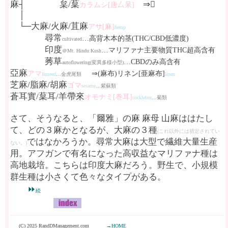
麻┤ 枲/葈
⇒𦂅
カラムシ[唐厶呆]
│
└─大麻/火麻/苴麻
アサ[麻]
hemp
尋常
…高背木本的茎(THC/CBD低濃度)
cultivated
印度
…マリファナ主要物質THC超高含有
＠Mt. Hindu Kush
莠草
…CBDのみ高含有
autoflowering(変異多様小型)
亞麻
アマ
⇒(麻布)リネン[亜麻布]
linseed
…金虎尾類
linen
芝麻/脂麻/胡麻
ゴマ
sesame
…紫蘇類
蒼耳實/葈耳/羊帶來
オモナミ[巻耳]
cocklebur
…菊類
さて、そうなると、「爾雅」の麻 麻母 山麻ははたし
て、どの３麻かとなるが、大麻の３種
(これ以外には措定されてい
ではなかろうか。尋常大麻は大型で繊維大量生産
ない。)
用。アフガンで有名になった高収益なマリファナ種は
高地栽培。こちらは印度大麻だろう。野生で、小規模
群生種は小さくて色々なタイプがある。
⏩
続
(C) 2025 RandDManagement.com
→HOME