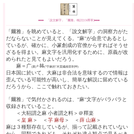
■■■ 「說文解字」「爾雅」検討[13t釋草]■■■
「爾雅」を眺めていると、「說文解字」の洞察力がた
だならないことが見えてくる。"麻"が会意であるとし
ているが、確かに、小篆創成の官僚からすればそうせ
ざるを得まい。麻文字を汎用化するために、原義が改
められたと見てもよいだろう。
麻＝广
+𣏟
(廣)
("苧麻的"木質繊維部剥艸)
日本国に於いて、大麻は非合法を意味するので情報は
歪んでいる可能性が高いし、簡単な解説に留めている
だろうから、ここで触れておきたい。
「爾雅」で気付かされるのは、"麻"文字がバラバラと
収録されていること。
＜大鞀謂之麻 小者謂之料＞＠釋楽
＜
枲 麻
＞ ＜
芓 麻母
＞ ＜
薛 山麻
＞
麻は３種類存在しているが、揃って記載されていない
から、同類であれども、それぞれ違う観点で見るべき