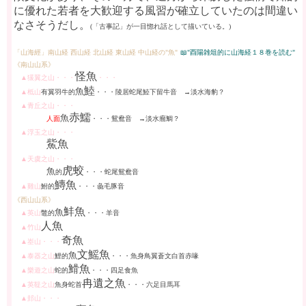
に優れた若者を大歓迎する風習が確立していたのは間違い
なさそうだし。
(「古事記」が一目惚れ話として描いている。)
「山海經」南山経 西山経 北山経 東山経 中山経の"魚"
📖"酉陽雑俎的に山海経１８巻を読む"
《南山山系》
怪魚
▲
猨
翼之山
・・・
・・・
鯥
魚
▲柢山
有翼羽牛的
・・・陵居蛇尾
鯥
下留牛音 →淡水海豹？
▲青丘之山・・・
赤
鱬
魚
人面
・・・鴛鴦音 →淡水瘤鯛？
▲浮玉之山・・・
鮆
魚
▲天虞之山・・・
虎蛟
魚
的
・・・蛇尾鴛鴦音
鱄
魚
▲
雞
山
鮒的
・・・
彘
毛豚音
《西山山系》
䰷
魚
魚
▲英山
鼈的
・・・羊音
人魚
▲竹山
奇魚
▲
峚
山・・・
文
鰩
魚
魚
▲泰器之山
鯉的
・・・魚身鳥翼蒼文白首赤喙
䱻
魚
▲樂遊之山
蛇的
・・・四足食魚
冉遺之魚
▲英
鞮
之山
魚身蛇首
・・・六足目馬耳
▲
邽
山・・・