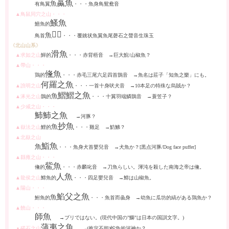
蠃
魚
魚
有鳥翼
・・・魚身鳥鴛鴦音
▲鳥鼠同穴之山・・・
鰠
魚
鱣
魚的
𩶯
魮
魚
鳥首
・・・覆銚状魚翼魚尾磬石之聲音生珠玉
《北山山系》
滑魚
▲求如之山
鱓
的
・・・赤背梧音 →巨大
鯢
/山椒魚？
▲帶山・・・
儵
魚
鶏的
・・・赤毛三尾六足四首鵲音 →魚名は莊子「知魚之樂」にも。
何羅之魚
▲
譙
明之山
・・・一首十身吠犬音 →10本足の特殊な烏賊か？
鰼
鰼
之魚
魚
▲
涿
光之山
鵲的
・・・十翼羽端鱗鵲音 →蓑笠子？
▲少咸之山・・・
䰽
䰽
之魚
→河豚？
抄魚
魚
▲嶽法之山
鯉的
・・・
雞
足 →魴
鮄
？
▲北嶽之山
鮨魚
魚
・・・魚身犬首嬰兒音 →犬魚か？[黒点河豚/Dog face puffer]
▲縣雍之山・・・
鮆
魚
儵
的
・・・赤麟叱音 →刀魚らしい。渾沌を殺した南海之帝は
儵
。
人魚
▲龍侯之山
䱱
魚的
・・・四足嬰兒音 →
䱱
は山椒魚。
▲陽山・・・
䱤
父之魚
魚
鮒魚的
・・・魚首而
彘
身 →幼魚に瓜坊的縞がある鶏魚か？
▲饒山・・・
師魚
→ブリではない。(現代中国の"鰤"は日本の国訓文字。)
蒲夷之魚
▲碣石之山
→(推定不能)蛇魚的河神か？