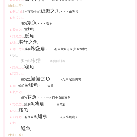
《東山山系》
鱅
鱅
之魚
▲
樕
𧑤
之山
[＝首]
梨牛的
・・・
彘
鳴音
▲
栒
状之山・・・
箴魚
儵
的
・・・箴喙
鱤
魚
▲番條之山
鱤
魚
▲姑兒之山
堪
㐨
之魚
▲犲山
珠
蟞
魚
▲葛山之首
胏
的
・・・有目六足有珠(其味酸甘)
▲耿山・・・
朱
獳
狐
的獣
・・・魚翼自
訆
鳴
寐魚
▲諸鉤之山
▲跂踵之山・・・
鮯
鮯
之魚
魚
鯉的
・・・六足鳥尾自
訆
鳴
鱃
魚
魚
▲旄山
鯉的
・・・大首
▲東始之山・・・
茈
魚
鮒的
・・・一首而十身
蘪
蕪臭
薄魚
魚
▲女烝之山
鱣
的
・・・一目歐音
鱃
魚
▲欽山
䱻
魚
魚
▲子桐之山
有鳥翼
・・・出入有光鴛鴦音
▲太山・・・
鱃
魚
《中山山系》