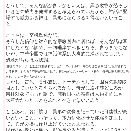
どうして、そんな話が多いかといえば、異形動物が恐ろし
いほどの威力を発揮すると考えられていたから。神話に登
場する威力ある神は、異形にならざるを得ないというこ
と。
ここらは、至極単純な話。
そうした信仰と対立的な宗教圏内に居れば、そんな話は耳
にしたくない訳で、一切唾棄すべきとなる。言うまでもな
いが、中華帝国では神話体系は人為的に消されてしまい、
残渣がちらほら状態。
(神話のストーリーはほぼ末梢されているが、タイトルロールの奇怪な偶像だけが伝承されて
いる状態。もちろん存続が容認されている部分的なストーリーもあるが、奇怪に映る表現は消
されていると見た方がよい。)
しかし、古代、各部族は、トーテムとして、固有の動物を
祖としていたと考えられるから、奇形に違和感どころか、
崇拝対象であった訳で、儒教国への転換は人類史的にも一
大革命だったことを忘れるべきでないと思う。
ともあれ、各部族は、異形の偶像を祀っていた可能性が高
いということ。おそらく、木乃伊化させた体躯を加工し
て、異形の姿に作り上げていたと思われる。
現代の偶像とは違い、部族長のみが接することができたの