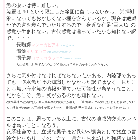
魚の扱いは特に難しい。
魚屬はFishという限定した範囲に留まらないから、崇拝対
象になってもおかしくない種を含んでいるが、現在は絶滅
かその道を歩んでいたりするので、身近な有足"巨大魚"の
感覚が生まれない。古代感覚は違っていたかも知れない訳
で。・・・
長吻鱷
マレーガビアル
false gharial
灣鱷
イリエワニ
salt-water crocodile
揚子鱷
ヨウスコウワニ
Chinese alligator
大山椒魚も乱獲で希少化。どう扱われてきたのか全くわからない。
さらに気を付けなければならない点がある。内陸部であっ
ても、淡水魚だけの知識しかなかった訳ではなく、見たこ
とも無い海水魚の情報を得ていた可能性が高そうなこと。
だからこそ、魚に翼があるのかも知れない。
(敦煌墓地の壁画には人面人手足魚や飛翼魚があり、「山海經」の記載とほとんど合致してい
る。移住者の信仰の可能性が高そうだが、神話の世界が完成していたことを伺わせる。)
このことは、思っている以上に、古代の地域的交流のレベ
ルは高いことになろう。
女系社会では、立派な男子ほど異郷へ颯爽として旅立つ冒
険文化があり、その一方で、遠方から来訪した強靭で知的