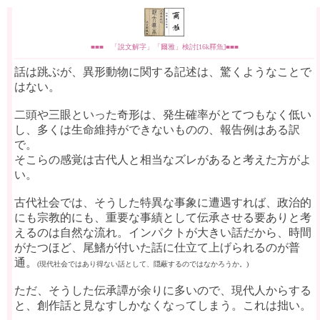
■■■ 「說文解字」「爾雅」検討[16k釋魚]■■■
話は跳ぶが、異形動物に関する記述は、驚くようなことで
はない。
二頭や三眼といった奇形は、発生確率がとてつもなく低い
し、多くは生命維持ができないものの、報告例はある訳
で。
そこらの感覚は古代人と相当なズレがあると考えた方がよ
い。
古代社会では、そうした特異な事象に遭遇すれば、政治的
にも宗教的にも、重要な事績として伝承させる要ありと考
えるのは自然な流れ。インパクトが大きい話だから、時間
がたつほど、尾鰭が付いた話に仕立て上げられるのが普
通。
(現代社会ではあり得ない話として、隠蔽するのではなかろうか。)
ただ、そうした伝承譚が余りに多いので、現代人からする
と、創作話と見なすしかなくなってしまう。これは拙い。