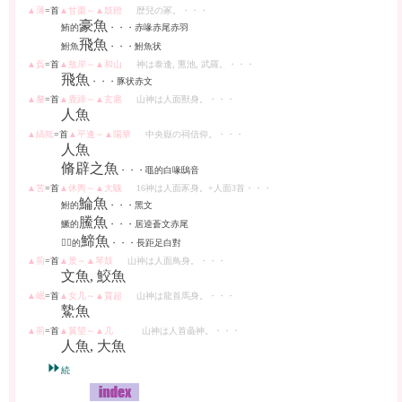
▲薄
=首
▲甘棗～▲鼓鐙
歴兒の冢。・・・
豪魚
鮪的
・・・赤喙赤尾赤羽
飛魚
鮒魚
・・・鮒魚状
▲
萯
=首
▲敖岸～▲和山
神は泰逢, 熏池, 武羅。・・・
飛魚
・・・豚状赤文
▲釐
=首
▲鹿蹄～▲玄扈
山神は人面獸身。・・・
人魚
▲縞羝
=首
▲平逢～▲陽華
中央嶽の祠信仰。・・・
人魚
脩辟之魚
・・・黽的白喙鴟音
▲苦
=首
▲休輿～▲大
騩
16神は人面豕身。+人面3首・・・
鯩
魚
鮒的
・・・黑文
鰧
魚
鱖
的
・・・居逵蒼文赤尾
䱱
魚
𥂕
蜼
的
・・・長距足白對
▲荊
=首
▲景～▲琴鼓
山神は人面鳥身。・・・
文魚, 鮫魚
▲岷
=首
▲女几～▲賈超
山神は龍首馬身。・・・
䲀
魚
▲荊
=首
▲翼望～▲几
山神は人首
彘
神。・・・
人魚, 大魚
⏩
続