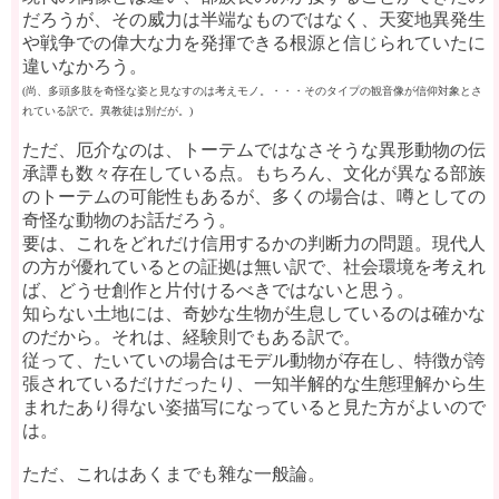
だろうが、その威力は半端なものではなく、天変地異発生
や戦争での偉大な力を発揮できる根源と信じられていたに
違いなかろう。
(尚、多頭多肢を奇怪な姿と見なすのは考えモノ。・・・そのタイプの観音像が信仰対象とさ
れている訳で。異教徒は別だが。)
ただ、厄介なのは、トーテムではなさそうな異形動物の伝
承譚も数々存在している点。もちろん、文化が異なる部族
のトーテムの可能性もあるが、多くの場合は、噂としての
奇怪な動物のお話だろう。
要は、これをどれだけ信用するかの判断力の問題。現代人
の方が優れているとの証拠は無い訳で、社会環境を考えれ
ば、どうせ創作と片付けるべきではないと思う。
知らない土地には、奇妙な生物が生息しているのは確かな
のだから。それは、経験則でもある訳で。
従って、たいていの場合はモデル動物が存在し、特徴が誇
張されているだけだったり、一知半解的な生態理解から生
まれたあり得ない姿描写になっていると見た方がよいので
は。
ただ、これはあくまでも雜な一般論。