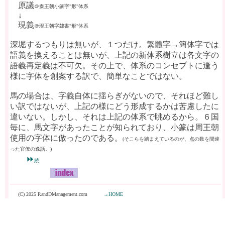
原議
＠秦王朝小篆字"形"体系
↓
現義
＠現王朝字隷書"形"体系
深堀するつもりは無いが、１つだけ。繁體字→簡体字では
語義を換えることは無いが、上記の新体系樹立は各文字の
語義再定義は不可欠。その上で、体系のコンセプトに逢う
様に字体を創案する訳で、簡単なことではない。
馬の場合は、字義自体に揺らぎがないので、それほど難し
い訳ではないが、上記の様にどう形成するかは苦慮したに
違いない。しかし、それは上記の体系で眺めるから。６国
毎に、馬文字があったことが知られており、小篆は周王朝
使用の字体に倣ったのである。
(そこらを踏まえているのが、点の数を間違
った官僚の逸話。)
⏩
続
(C) 2025 RandDManagement.com
→HOME