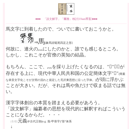
■■■ 「說文解字」「爾雅」検討[19aax釋畜]■■■
馬文字に到着したので、ついでに書いておこうかと。
馬
⇒
[象馬頭髦尾四足之形]
何故に、連火の灬にしたのかと、誰でも感じるところ。
しかし、これこそが官僚の英知の結晶。
もちろん、ここで、灬を採り上げたくなるのは、"𩡧"文字が
存在する上に、現代中華人民共和国の公定簡体文字"𫠉"
(簡素
が頭に浮かぶ
な表音文字化こそが文明の流れと規定した毛沢東思想に沿った字体。)
ことが大きい。だが、それは馬や魚だけで収まる話では無
い。
漢字字体創出の本質を踏まえる必要があろう。
「說文解字」編纂者の思想を現代的に解釈すればこういう
ことになるからだ。・・・
元義
(各種)
＠古代王朝(e.g. 殷-甲骨字)"形"体系
↓