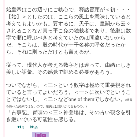
始皇帝はこの辺りにご執心で、釋詁冒頭が＜初・・・
【始】＞としたのは、ここらの風土を意味していると
考えてもよいかも。要するに、天子は、皇嗣から云々
されることなど真っ平ご免の独裁者であり、後継は数
字で順に呼ぶべきと考えていたのは間違いないから
だ。そこらは、殷の時代が十干名称の呼名だったか
ら、それに則っただけとも言えるが。
従って、現代人が考える数字とは違って、由緒正しき
美しい語彙。その感覚で眺める必要があろう。
ついでながら、＜三＞という数字は極めて重要視され
ていると言ってよいだろう。＜一＞に次いでというこ
とではないし、＜二＞などone of themでしかない。
(經書
を調べた結果ではないので、確実とは言いかねるものの。)
「古事記」冒頭の＜三＞神登場は、その古い観念を引
き継いでいる可能性を感じる。
⏪
⏩
戻
続