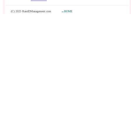
(C) 2025 RandDManagement.com
→HOME