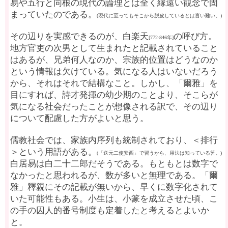
易や五行と同根の現代の論理とは全く縁遠い観念で固
まっていたのである。
(現代に至ってもそこから脱皮しているとは言い難い。)
その辺りを実感できるのが、白楽天
の呼び方。
[772-846年]
地方官吏の次男として生まれたと記載されていること
はあるが、兄弟何人なのか、宗族的位置はどうなのか
という情報は欠けている。気になる人はいないだろう
から、それはそれで結構なこと。しかし、「爾雅」を
目にすれば、詩才発揮の幼少期のことより、そこらが
気になる社会だったことが想像される訳で、その辺り
について配慮した方がよいと思う。
儒教社会では、家族内序列も統制されており、＜排行
＞という用語がある。
(「送元二使安西」で習うから、用法は知っている筈。)
白居易は白二十二郎だそうである。もともとは数字で
なかったと思われるが、数が多いと無理である。「爾
雅」釋親にその記載が無いから、早くに数字化されて
いた可能性もある。小生は、小篆を成立させた頃、こ
の手の囚人的番号制度も定着したと考えるとよいか
と。