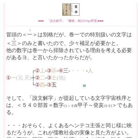
■■■ 「說文解字」「爾雅」検討[19gx釋畜]■■■
1
冒頭の＜
一
＞は別格だが、巻一での特別扱いの文字は
4
＜
三
＞のみと書いたので、少々補足が必要かと。
他の数字は巻一から排除されている理由を考える必要
があるヨ、と言いたかったからだが。
①
一
(元 天)
┌
②
丄
-
③
示
-
④
三-
・・・
-
人
①
一
(元 天)
┼
②
二
-
③
土
(地)
①
一
(元 天)
└
②
四
-
③
五
📖
そして、「說文解字」が提起している文字宇宙秩序と
は、＜５４０部首＝数字
x甲子～癸亥
＞でもあ
[１～９]
[６０]
る。
・・・おそらく、よくあるヘンテコ主張と同じ様に映
るだろうが、これが儒教社会の実像と見た方がよい。