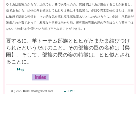
や１角は現実だからだ。現代でも、稀であるものの、英国では４角が誕生することがあるし、
畜であるから、幼体の角を矯正してねじり１角にする風習も。多目や異常部位の目とは、周囲
に敏感で臆病な性情を、マナ的な気を感じ取る感覚器ありとしたのだろうし。勿論、尾肥肉が
追求された畜であって、邪魔なら切断は当たり前。所有票的異形の尾の存在はなんら驚きでは
ない。"土螻"は"吐喽"という叫び声とみることができる。)
要するに、羊トーテム部族とヒヒがたまたま結びつけ
られたというだけのこと。その部族の邑の名称は【梟
陽】。そして、部族の民の姿の特徴は、ヒヒ似とされ
ることに。
⏩
続
(C) 2025 RandDManagement.com
→HOME