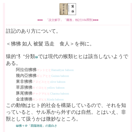
■■■ 「說文解字」「爾雅」検討[18k釋獸]■■■
註記のあり方について。
＜狒狒 如人 被髮 迅走 食人＞を例に。
猿的"犭"分類
では現代の猴類ヒヒは該当しないようで
📖
ある。
阿拉伯狒狒
マントヒヒ
Hamadryas baboon
幾內亞狒狒
ギニアヒヒ
Guinea baboon
東非狒狒
アヌビスヒヒ
olive baboon
草原狒狒
キイロヒヒ
yellow baboon
豚尾狒狒
チャクマヒヒ
Chacma baboon
金達狒狒
キンダヒヒ
Kinda baboon
この動物はヒト的社会を構築しているので、それを知
っていると、サル系から外すのは自然。とはいえ、非
獣として扱うかは微妙なところ。
📖狒々＠「酉陽雑俎」の面白さ