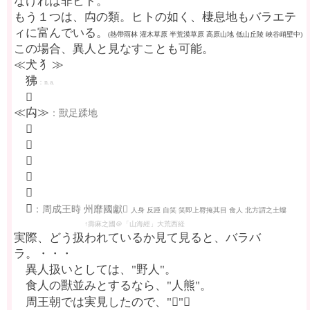
なければ非ヒト。
もう１つは、禸の類。ヒトの如く、棲息地もバラエテ
ィに富んでいる。
(熱帶雨林 灌木草原 半荒漠草原 高原山地 低山丘陵 峽谷峭壁中)
この場合、異人と見なすことも可能。
≪犬 犭≫
狒
：n.a.
𤝟
≪禸≫
：獸足蹂地
𥜿
𥝃
𦦔
𥝆
𥝈
𥝋
：周成王時 州靡國獻𥝋
人身 反踵 自笑 笑即上脣掩其目 食人 北方謂之土螻
↑壽麻之國＠「山海經」大荒西経
実際、どう扱われているか見て見ると、バラバ
ラ。・・・
異人扱いとしては、"野人"。
食人の獸並みとするなら、"人熊"。
周王朝では実見したので、"𥝋"。