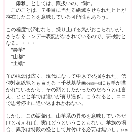
「爾雅」としては、獸扱いの、"狒"。
このことは、７番目に当たる絶滅させられたヒヒが
存在したことを意味している可能性もあろう。
この程度で済むなら、採り上げる気がおこらないが、
さらなるトンデモ表記がなされているので、要検討と
なる。・・・
"梟羊"
"山都"
"土螻"
羊の概念は広く、現代になって中原で発掘された、信
仰対象総覧とも言える卜千秋墓壁画
にも羊が描
＠前漢中期
かれているから、その類としたかったのだろうとは言
え、ヒヒと羊では違いが有り過ぎ。こうなると、ココ
で思考停止に追い込まれかねない。
しかし、この語彙は、山羊系の異形を意味しているだ
けと考えれば、実はどうということもない。羊族の場
合、異形は特段の怪として片付ける必要は無いし。
(４角