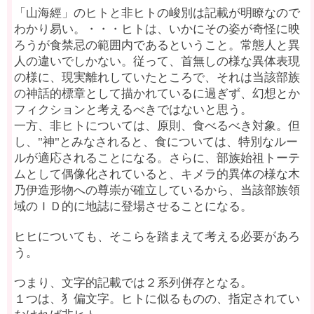
「山海經」のヒトと非ヒトの峻別は記載が明瞭なので
わかり易い。・・・ヒトは、いかにその姿が奇怪に映
ろうが食禁忌の範囲内であるということ。常態人と異
人の違いでしかない。従って、首無しの様な異体表現
の様に、現実離れしていたところで、それは当該部族
の神話的標章として描かれているに過ぎず、幻想とか
フィクションと考えるべきではないと思う。
一方、非ヒトについては、原則、食べるべき対象。但
し、"神"とみなされると、食については、特別なルー
ルが適応されることになる。さらに、部族始祖トーテ
ムとして偶像化されていると、キメラ的異体の様な木
乃伊造形物への尊崇が確立しているから、当該部族領
域のＩＤ的に地誌に登場させることになる。
ヒヒについても、そこらを踏まえて考える必要があろ
う。
つまり、文字的記載では２系列併存となる。
１つは、犭偏文字。ヒトに似るものの、指定されてい